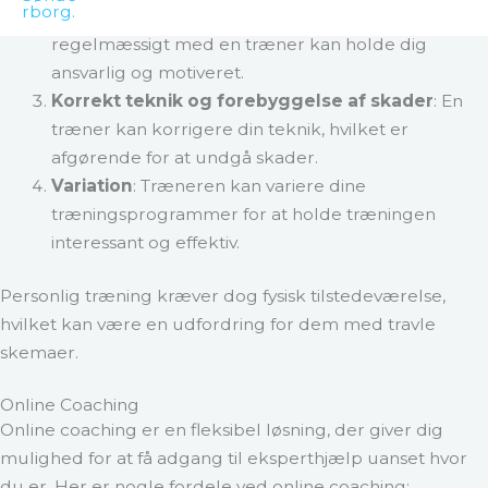
Motivation og ansvarlighed
: At mødes
regelmæssigt med en træner kan holde dig
ansvarlig og motiveret.
Korrekt teknik og forebyggelse af skader
: En
træner kan korrigere din teknik, hvilket er
afgørende for at undgå skader.
Variation
: Træneren kan variere dine
træningsprogrammer for at holde træningen
interessant og effektiv.
Personlig træning kræver dog fysisk tilstedeværelse,
hvilket kan være en udfordring for dem med travle
skemaer.
Online Coaching
Online coaching er en fleksibel løsning, der giver dig
mulighed for at få adgang til eksperthjælp uanset hvor
du er. Her er nogle fordele ved online coaching: