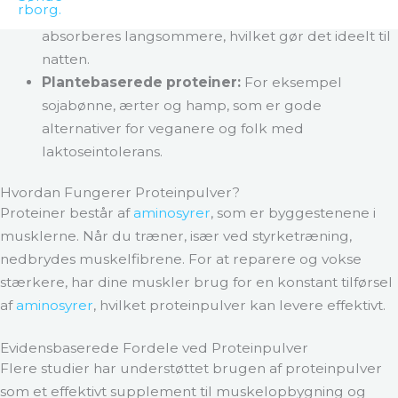
Kaseinprotein:
Også et mælkeprotein, men det
absorberes langsommere, hvilket gør det ideelt til
natten.
Plantebaserede proteiner:
For eksempel
sojabønne, ærter og hamp, som er gode
alternativer for veganere og folk med
laktoseintolerans.
Hvordan Fungerer Proteinpulver?
Proteiner består af
aminosyrer
, som er byggestenene i
musklerne. Når du træner, især ved styrketræning,
nedbrydes muskelfibrene. For at reparere og vokse
stærkere, har dine muskler brug for en konstant tilførsel
af
aminosyrer
, hvilket proteinpulver kan levere effektivt.
Evidensbaserede Fordele ved Proteinpulver
Flere studier har understøttet brugen af proteinpulver
som et effektivt supplement til muskelopbygning og